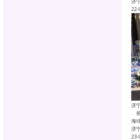
济
22-
济
很
海
济
23-