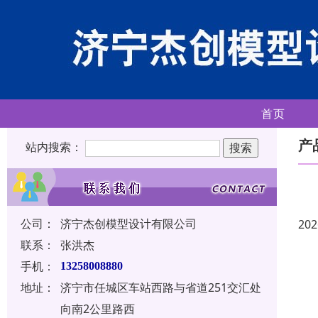
首页
产
站内搜索：
公司：
济宁杰创模型设计有限公司
202
联系：
张洪杰
手机：
13258008880
地址：
济宁市任城区车站西路与省道251交汇处
向南2公里路西