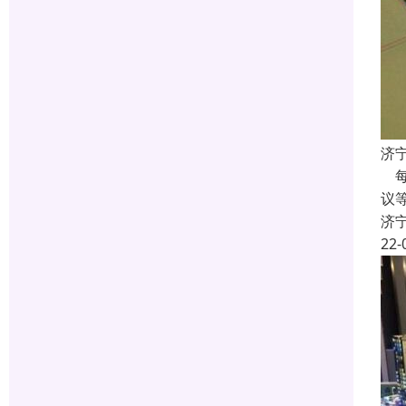
济
每
议
济
22-