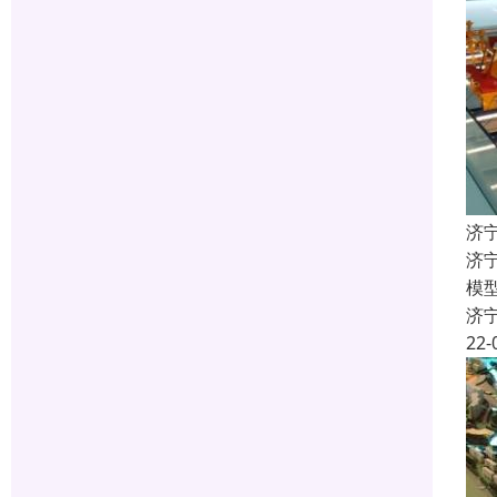
济
济
模
济
22-