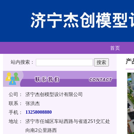
首页
产
站内搜索：
公司：
济宁杰创模型设计有限公司
联系：
张洪杰
手机：
13258008880
地址：
济宁市任城区车站西路与省道251交汇处
向南2公里路西