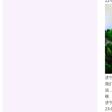
22-
济
我
说
根
济
23-