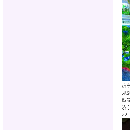
济
规
型
济
22-