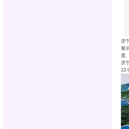
济
展
度
济
22-