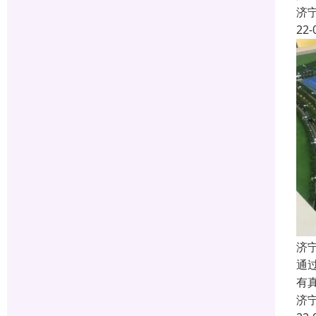
济
22-
济
通
有
济