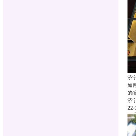
济
如
的
济
22-