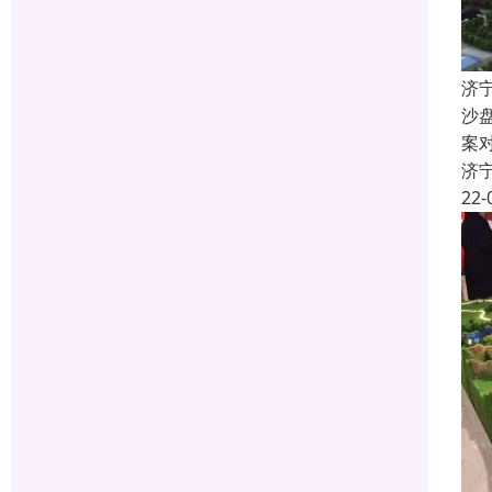
济
沙
案
济
22-