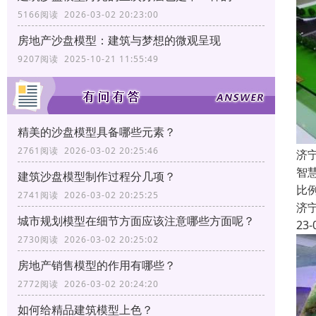
5166阅读 2026-03-02 20:23:00
房地产沙盘模型：建筑与梦想的微观呈现
9207阅读 2025-10-21 11:55:49
精美的沙盘模型具备哪些元素？
2761阅读 2026-03-02 20:25:46
济
智
建筑沙盘模型制作过程分几项？
比
2741阅读 2026-03-02 20:25:25
济
城市规划模型在细节方面应该注意哪些方面呢？
23-
2730阅读 2026-03-02 20:25:02
房地产销售模型的作用有哪些？
2772阅读 2026-03-02 20:24:20
如何给精品建筑模型上色？