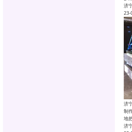
济
23-
济
制
地
济