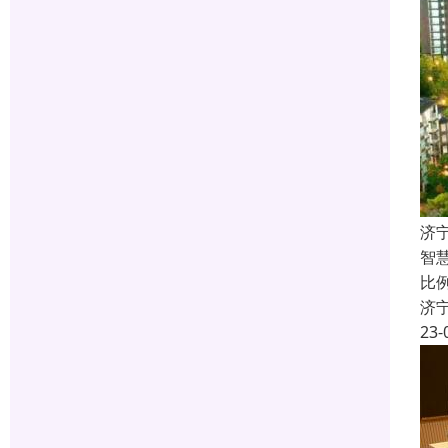
济
智
比
济
23-