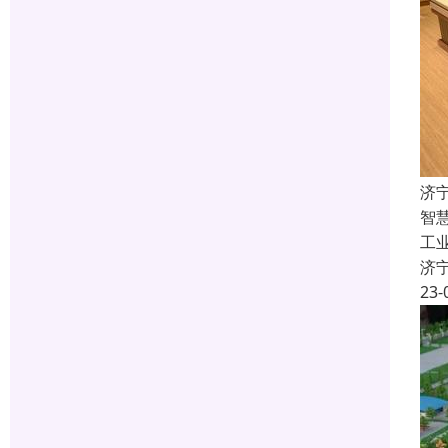
济
智
工
济
23-