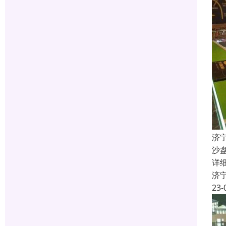
济
沙
详
济
23-