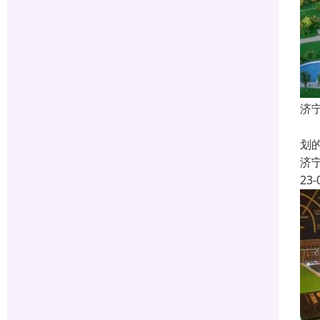
济
什
划
济
23-