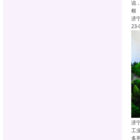
说
根
济
23-
济
工
多