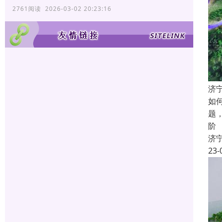
2761阅读 2026-03-02 20:23:16
济
如
题
阶
济
23-