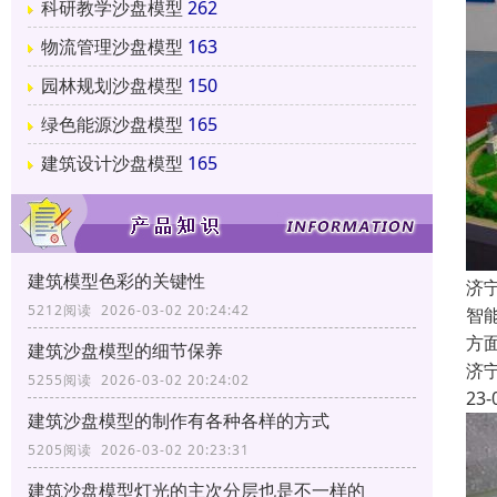
科研教学沙盘模型
262
物流管理沙盘模型
163
园林规划沙盘模型
150
绿色能源沙盘模型
165
建筑设计沙盘模型
165
建筑模型色彩的关键性
济
5212阅读 2026-03-02 20:24:42
智
方
建筑沙盘模型的细节保养
济
5255阅读 2026-03-02 20:24:02
23-
建筑沙盘模型的制作有各种各样的方式
5205阅读 2026-03-02 20:23:31
建筑沙盘模型灯光的主次分层也是不一样的