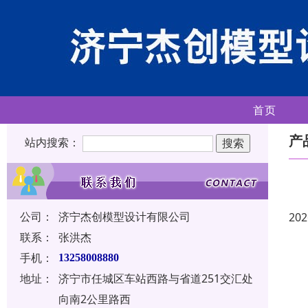
首页
产
站内搜索：
公司：
济宁杰创模型设计有限公司
202
联系：
张洪杰
手机：
13258008880
地址：
济宁市任城区车站西路与省道251交汇处
向南2公里路西