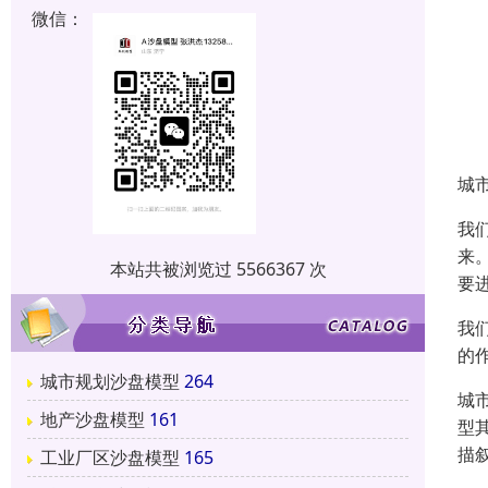
微信：
城
我
来
本站共被浏览过 5566367 次
要
我
的
城市规划沙盘模型
264
城
地产沙盘模型
161
型
描
工业厂区沙盘模型
165