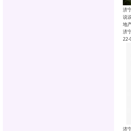
济
说
地
济
22-
济