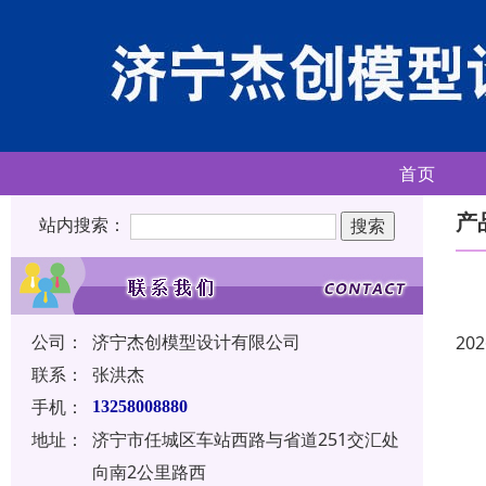
首页
产
站内搜索：
公司：
济宁杰创模型设计有限公司
202
联系：
张洪杰
手机：
13258008880
地址：
济宁市任城区车站西路与省道251交汇处
向南2公里路西