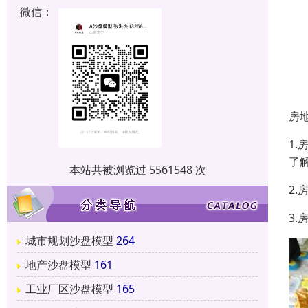
微信：
房
1
了
本站共被浏览过 5561548 次
2
3
城市规划沙盘模型
264
地产沙盘模型
161
工业厂区沙盘模型
165