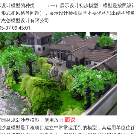
示设计模型的种类 （一）展示设计初步模型：模型是按照设计
、形式和风格等问题），展示设计师根据基本要求构思出结构印
宁杰创模型设计有限公司
05-07 09:45:01
面议
宁园林规划沙盘模型，使用放心
划沙盘模型是工程项目建立中常常运用到的模型，其运用单位往