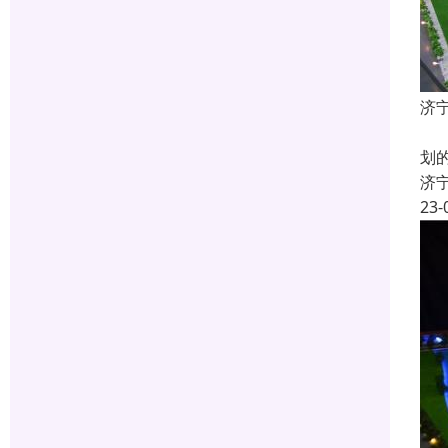
济
什
划
济
23-