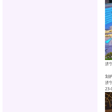
济
什
划
济
23-