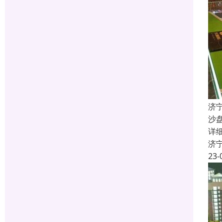
济
沙
详
济
23-