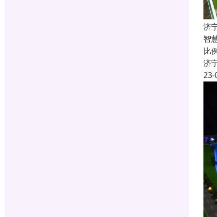
济
智
比
济
23-