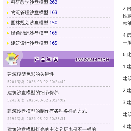
科研教学沙盘模型
262
2
物流管理沙盘模型
163
性
园林规划沙盘模型
150
粮
绿色能源沙盘模型
165
4
一
建筑设计沙盘模型
165
6
1
建筑模型色彩的关键性
建
5201阅读 2026-03-02 20:24:42
2
建筑沙盘模型的细节保养
5243阅读 2026-03-02 20:24:02
3
建筑沙盘模型的制作有各种各样的方式
建
5194阅读 2026-03-02 20:23:31
4
建筑沙盘模型灯光的主次分层也是不一样的