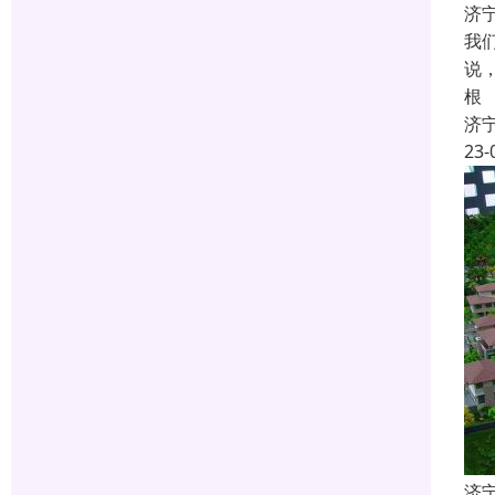
济
我
说
根
济
23-
济