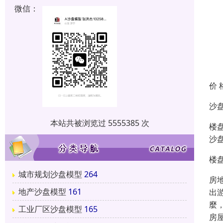
微信：
价 
沙
本站共被浏览过 5555385 次
楼
沙
楼
城市规划沙盘模型
264
房
地产沙盘模型
161
出
麼
工业厂区沙盘模型
165
房