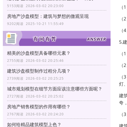
5153阅读 2026-03-02 20:23:00
（
房地产沙盘模型：建筑与梦想的微观呈现
（
9202阅读 2025-10-21 11:55:49
（
5
精美的沙盘模型具备哪些元素？
（
2755阅读 2026-03-02 20:25:46
（
建筑沙盘模型制作过程分几项？
（
2739阅读 2026-03-02 20:25:25
灯
城市规划模型在细节方面应该注意哪些方面呢？
建
2727阅读 2026-03-02 20:25:02
夸
房地产销售模型的作用有哪些？
（
2767阅读 2026-03-02 20:24:20
如何给精品建筑模型上色？
建