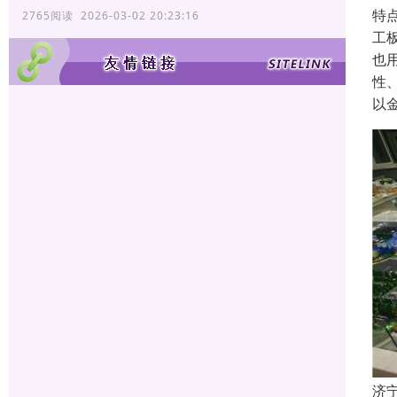
特
2765阅读 2026-03-02 20:23:16
工
也
性
以
济