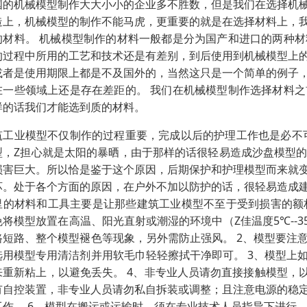
国的机械模型制作大大小小的企业多不胜数，但是我们在选择机
造上，机械模型的制作不能马虎，更重要的就是在选择材料上，
的材料。 机械模型制作的材料一般都是分为国产和进口的两种
的过程中所用的工艺和技术还是有差别，到后使用到机械模型上
或者是使用期限上都是不及国外的，当然这只是一个简单的例子
在一些领域上还是存在差距的。 我们在机械模型制作选择材料
样的话我们才能选到质的材料。
筑工业模型不仅制作的过程重要，完成以后的护理工作也是必不
型，Z担心就是太阳的暴晒，由于那样的话很轻易造成沙盘模型
损害巨大。所以恰是鉴于这个原因，后期保护和护理模型而来就
坏。处于各个方面的原因，在户外不加以防护的话，很轻易造成
里的材料和工具主要是让那些建筑工业模型不至于受到损害的额材
免将模型放置在高温、阳光直射或潮湿的环境中（Z佳温度5℃--3
路短路、整个模型褪色等现象，另外需防止强风。 2、模型要注
选用模型专用清洁剂并用软毛巾轻轻擦拭干净即可。 3、模型上
来重新粘上，以避免丢失。 4、非专业人员请勿直接接触模型，
有自控装置，非专业人员请勿私自拆装或调整；且注意电源的稳
工作。 6、模型在搬运或运输时，须在专业技术人员指导下进行