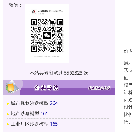
微信：
价 
展
形
本站共被浏览过 5562323 次
础
模
计
计
城市规划沙盘模型
264
设
地产沙盘模型
161
比
饰
工业厂区沙盘模型
165