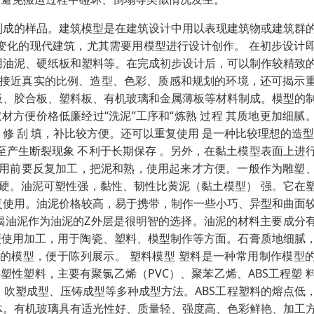
制成的样品。建筑模型是在建筑设计中用以表现建筑物或建筑群
变化的现代建筑，尤其需要用模型进行设计创作。 在初步设计
用油泥、硬纸板和塑料等。在完成初步设计后，可以制作较精致
物接近真实的比例、造型、色彩、质感和规划的环境，还可揭示
板、胶合板、塑料板、有机玻璃和金属薄板等材料制成。模型的
材方便价格低廉经过“洗泥”工序和“炼熟 过程 其质地更加细腻
 修 刮 填，补比较方便。还可以重复使用 是一种比较理想的造型
至产生断裂现象 不利于长期保存 。另外，在黏土模型表面上进
使用前要反复加工，把泥和熟，使用起来才方便。一般作为雕塑
坚硬。油泥可塑性强，黏性、韧性比黄泥（黏土模型） 强。它在
复使用。油泥价格较高，易于携带，制作一些小巧、异型和曲面
褐油泥作为油泥的Z外层是很明智的选择。油泥的材料主要成分
，方便使用加工，用于陶瓷、塑料、模型制作等方面。石膏质地细腻
的模型，便于陈列展示。 塑料模型 塑料是一种常用制作模型
性塑料，主要有聚氯乙烯（PVC）、聚苯乙烯、ABS工程塑 
吹塑成型、压铸成型等多种成型方法。ABS工程塑料的熔点低
体。有机玻璃具有适光性好、质量轻、强度高、色彩鲜艳、加工