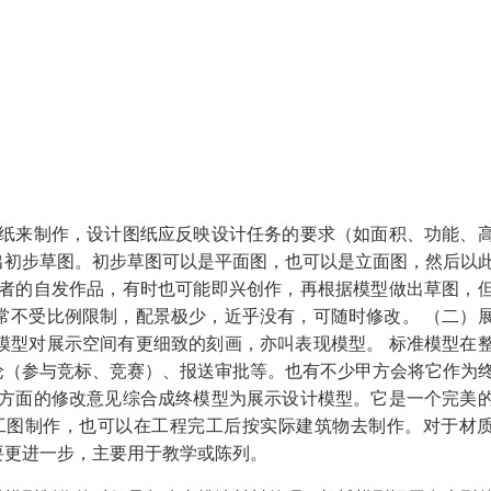
图纸来制作，设计图纸应反映设计任务的要求（如面积、功能、
出初步草图。初步草图可以是平面图，也可以是立面图，然后以
计者的自发作品，有时也可能即兴创作，再根据模型做出草图，
常不受比例限制，配景极少，近乎没有，可随时修改。 （二）
模型对展示空间有更细致的刻画，亦叫表现模型。 标准模型在
论（参与竞标、竞赛）、报送审批等。也有不少甲方会将它作为
各方面的修改意见综合成终模型为展示设计模型。它是一个完美
工图制作，也可以在工程完工后按实际建筑物去制作。对于材
要更进一步，主要用于教学或陈列。