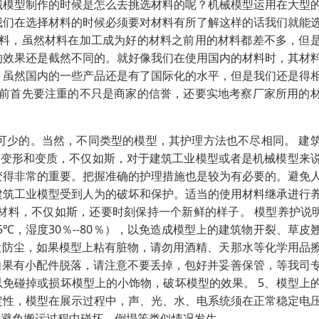
械模型制作的时候是怎么去挑选材料的呢？机械模型运用在大型
我们在选择材料的时候必须要对材料有所了解这样的话我们就能
材料，虽然材料在加工成为好的材料之前用的材料都差不多，但
的效果还是截然不同的。就好像我们在使用国内的材料时，其材
，虽然国内的一些产品还是有了国际化的水平，但是我们还是得
之前首先要注重的不只是商家的信誉，还要实地考察厂家所用的
可少的。当然，不同类型的模型，其护理方法也不尽相同。 建
的变形和变质，不仅如斯，对于建筑工业模型或者是机械模型来
变得非常的重要。把握准确的护理措施也是较为有必要的。避免
建筑工业模型受到人为的破坏和保护。适当的使用材料继承进行
料，不仅如斯，还要时刻保持一个新鲜的样子。 模型养护说明
5℃，湿度30％--80％），以免造成模型上的建筑物开裂、草皮
意防尘，如果模型上粘有脏物，请勿用酒精、天那水等化学用品
如果有小配件脱落，请注意不要丢掉，包好并妥善保管，等我司
以免碰掉或损坏模型上的小饰物，破坏模型的效果。 5、模型上
定性，模型在展示过程中，声、光、水、电系统须在正常稳定电
，避免搬运过程中碰坏、倒塌等类似情况发生。