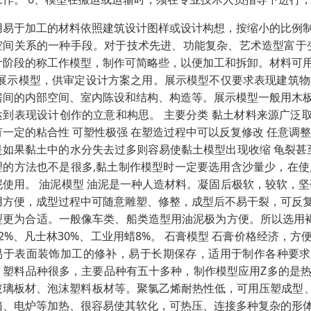
用易于加工的材料依照建筑设计图样或设计构想，按缩小的比例
空间关系的一种手段。对于技术先进、功能复杂、艺术造型富于
计阶段的称工作模型，制作可简略些，以便加工和拆卸。材料可
─展示模型，供审定设计方案之用。展示模型不仅要求表现建筑
房间的内部空间、室内陈设和结构、构造等。展示模型一般用木
达到表现设计创作的立意和构思。 主要分类 黏土材料来源广泛取
有一定的粘合性 可塑性极强 在塑造过程中可以反复修改 任意调整
是如果黏土中的水分失去过多则容易使黏土模型出现收缩 龟裂甚
理的方法也不是很多,黏土制作模型时一定要选用含沙量少，在
泥使用。 油泥模型 油泥是一种人造材料。凝固后极软，较软，
用方便，成型过程中可随意雕塑、修整，成型后不易干裂，可反
型更为合适。一般像车类、船类造型用油泥极为方便。所以选用
62%、凡士林30%、工业用蜡8%。 石膏模型 石膏价格经济
易于表面装饰加工的修补，易于长期保存，适用于制作各种要求
。塑料品种很多，主要品种有五十多种，制作模型应用Z多的是热塑
玻璃板材、泡沫塑料板材等。聚氯乙烯耐热性低，可用压塑成型、
箱、电炉等加热、很容易使其软化，可热压、连接多种复杂的形