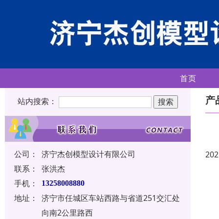
首页
产
站内搜索：
公司：
济宁杰创模型设计有限公司
202
联系：
张洪杰
手机：
13258008880
地址：
济宁市任城区车站西路与省道251交汇处
向南2公里路西