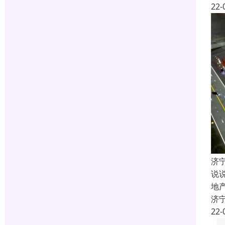
22-
济
说
地
济
22-