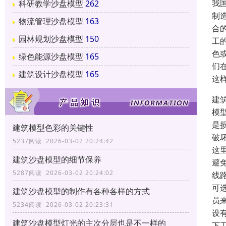
我
科研教学沙盘模型
262
制
物流管理沙盘模型
163
合
园林规划沙盘模型
150
工
色
绿色能源沙盘模型
165
们
建筑设计沙盘模型
165
这
建
模
是
建筑模型色彩的关键性
破
5237阅读 2026-03-02 20:24:42
这
建筑沙盘模型的细节保养
避
5287阅读 2026-03-02 20:24:02
线
可
建筑沙盘模型的制作有各种各样的方式
员
5234阅读 2026-03-02 20:23:31
设
建筑沙盘模型灯光的主次分层也是不一样的
下