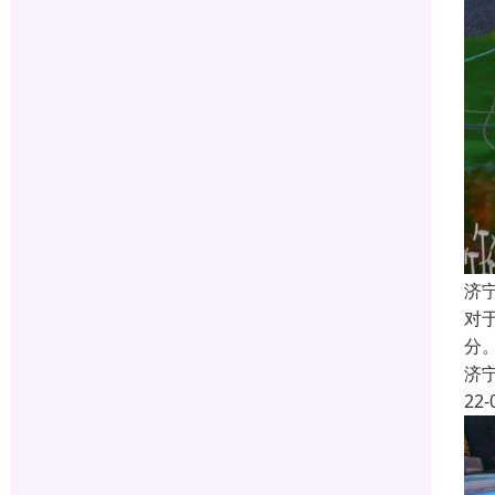
济
对
分
济
22-