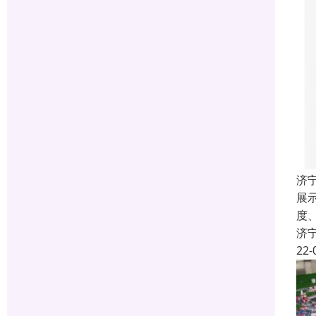
济
展
度
济
22-