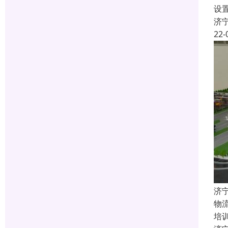
设
济
22-
济
物
培