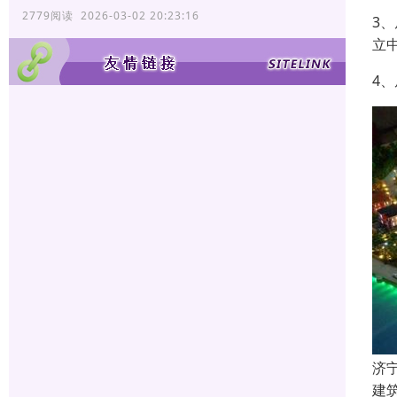
2779阅读 2026-03-02 20:23:16
3
立
4
济
建