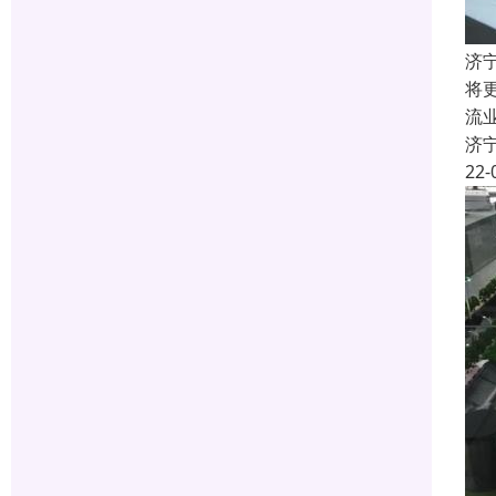
济
将
流
济
22-