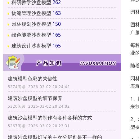
科研教学沙盘模型
262
园
物流管理沙盘模型
163
园林规划沙盘模型
150
园
广
绿色能源沙盘模型
165
每
建筑设计沙盘模型
165
业
随
园
建筑模型色彩的关键性
表
5274阅读 2026-03-02 20:24:42
建筑沙盘模型的细节保养
1
来
5320阅读 2026-03-02 20:24:02
建筑沙盘模型的制作有各种各样的方式
2
5267阅读 2026-03-02 20:23:31
型
建筑沙盘模型灯光的主次分层也是不一样的