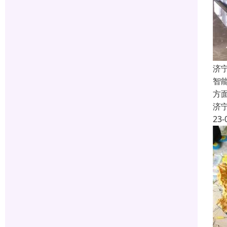
济
智
方
济
23-