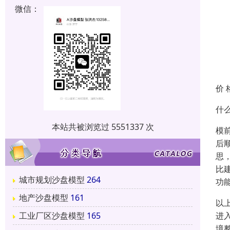
微信：
价 
什
本站共被浏览过 5551337 次
模
后
思
比
城市规划沙盘模型
264
功
地产沙盘模型
161
以
工业厂区沙盘模型
165
进
境