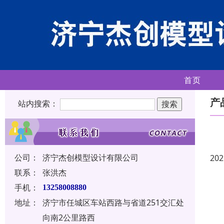
首页
产
站内搜索：
公司：
济宁杰创模型设计有限公司
202
联系：
张洪杰
手机：
13258008880
地址：
济宁市任城区车站西路与省道251交汇处
向南2公里路西