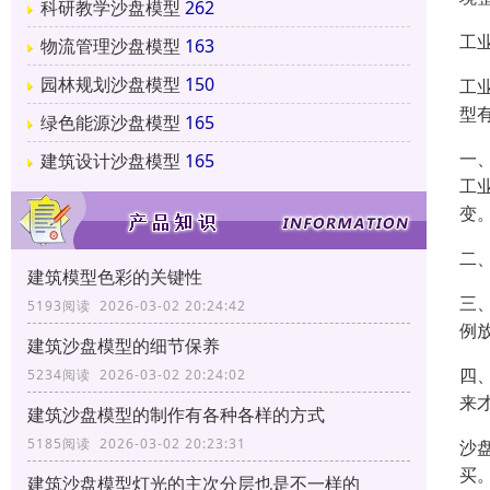
科研教学沙盘模型
262
工
物流管理沙盘模型
163
园林规划沙盘模型
150
工
型
绿色能源沙盘模型
165
一
建筑设计沙盘模型
165
工
变
二
建筑模型色彩的关键性
三
5193阅读 2026-03-02 20:24:42
例
建筑沙盘模型的细节保养
四
5234阅读 2026-03-02 20:24:02
来
建筑沙盘模型的制作有各种各样的方式
5185阅读 2026-03-02 20:23:31
沙
买
建筑沙盘模型灯光的主次分层也是不一样的