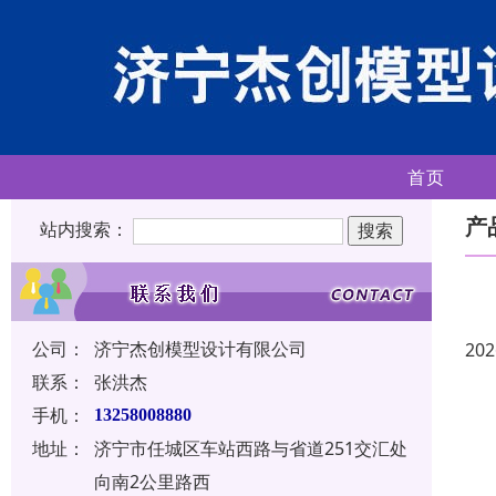
首页
产
站内搜索：
公司：
济宁杰创模型设计有限公司
202
联系：
张洪杰
手机：
13258008880
地址：
济宁市任城区车站西路与省道251交汇处
向南2公里路西