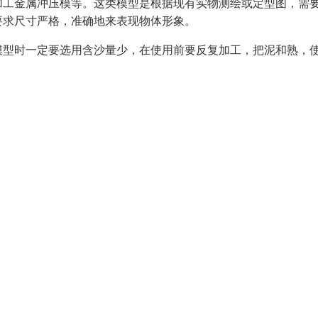
加工金属冲压模等。这类模型是根据现有实物测绘或定型图，需
要求尺寸严格，准确地来表现物体形象。
模型时一定要选用含沙量少，在使用前要反复加工，把泥和熟，
人们更好地理解和视觉化某种概念或理论，并且可以帮助管理人
模型也可以被用来模拟历史事件和科学实验，激发学生的兴趣，
细致周到，考虑周全。设计时需要考虑模型的规模、尺寸、颜
小到一个合理的范围内，以便于制作、搬运和展示。
们具备一定的创造力和良好的想象力，以及对于材料和工具的掌
造力。沙盘模型制作是一种很有趣的手工艺术品制作，在制作过
木的大小要根据设计要求来确定，保证模型的比例协调。模型中
更加逼真、真实和生动。