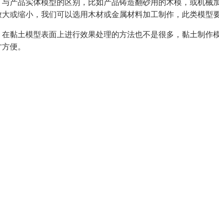
、与产品实体模型的区别，比如产品铸造翻砂用的木模，或机械
放大或缩小，我们可以选用木材或金属材料加工制作，此类模型
、在黏土模型表面上进行效果处理的方法也不是很多，黏土制作
才方便。
作沙盘模型是一项需要耗费时间和精力的工作。但是，它可以使
把握某种情境，提高决策的准确性和灵敏度。在教育领域，沙盘
们更深入地理解课程内容。
盘模型的制作必须从设计开始。设计的过程是非常关键的，需要
、道路、建筑、山脉等。在设计时要注意把模型的尺寸和规模缩
盘模型制作是一项耐心和技巧相结合的手工艺术品制作，需要我
，这样才能制作出精美的沙盘模型，展现出我们的艺术才华和创
使用到各种材料和工具，还需要一定的技巧和经验。
制作沙盘模型的过程中，需要注意比例的关系。例如建筑物和树
细节都可以影响到成品的整体效果。细节做好了，沙盘模型就会