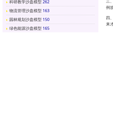
三
科研教学沙盘模型
262
例
物流管理沙盘模型
163
四
园林规划沙盘模型
150
来
绿色能源沙盘模型
165
制
建筑设计沙盘模型
165
地
他
沙
料
建筑模型色彩的关键性
5234阅读 2026-03-02 20:24:42
沙
建筑沙盘模型的细节保养
用
要
5284阅读 2026-03-02 20:24:02
建筑沙盘模型的制作有各种各样的方式
在
5230阅读 2026-03-02 20:23:31
个
建筑沙盘模型灯光的主次分层也是不一样的