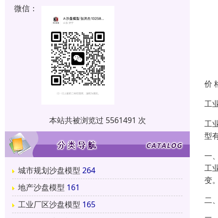
微信：
价 
工
本站共被浏览过 5561491 次
工
型
一
工
城市规划沙盘模型
264
变
地产沙盘模型
161
二
工业厂区沙盘模型
165