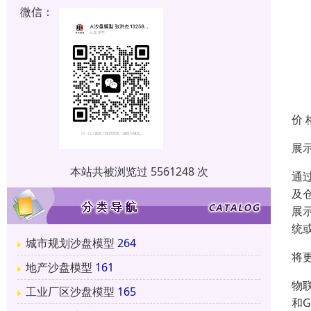
微信：
价 
展
本站共被浏览过 5561248 次
通
及
展
统
城市规划沙盘模型
264
将
地产沙盘模型
161
物
工业厂区沙盘模型
165
和