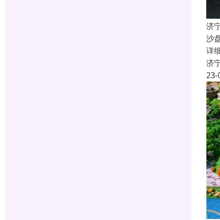
济
沙
详
济
23-