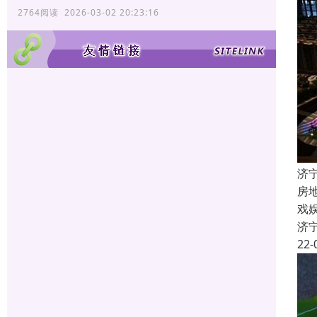
2764阅读 2026-03-02 20:23:16
济
房
戏
济
22-