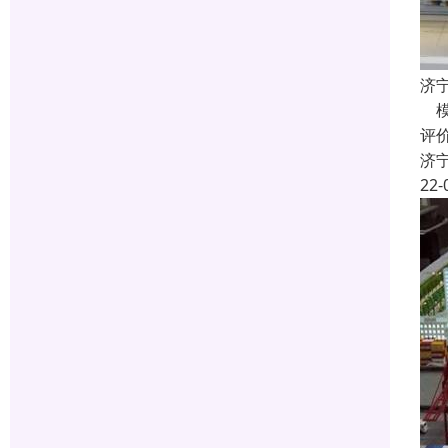
济
模
评
济
22-