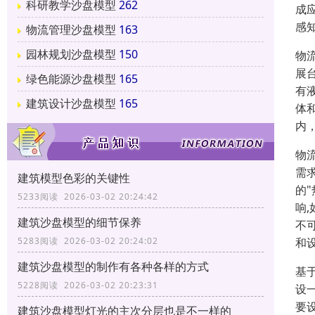
科研教学沙盘模型
262
成
感
物流管理沙盘模型
163
园林规划沙盘模型
150
物
展
绿色能源沙盘模型
165
有
建筑设计沙盘模型
165
体
内
物
需
建筑模型色彩的关键性
的
5233阅读 2026-03-02 20:24:42
响
建筑沙盘模型的细节保养
不
5283阅读 2026-03-02 20:24:02
和
建筑沙盘模型的制作有各种各样的方式
基
5228阅读 2026-03-02 20:23:31
设
要
建筑沙盘模型灯光的主次分层也是不一样的