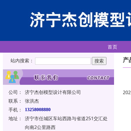
首页
产
站内搜索：
公司：
济宁杰创模型设计有限公司
202
联系：
张洪杰
手机：
13258008880
地址：
济宁市任城区车站西路与省道251交汇处
向南2公里路西