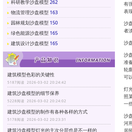
科研教学沙盘模型
262
有
表
物流管理沙盘模型
163
园林规划沙盘模型
150
沙
者
绿色能源沙盘模型
165
沙
建筑设计沙盘模型
165
沙
准
轮
建筑模型色彩的关键性
可
5187阅读 2026-03-02 20:24:42
灯
建筑沙盘模型的细节保养
照
5228阅读 2026-03-02 20:24:02
一
建筑沙盘模型的制作有各种各样的方式
沙
5178阅读 2026-03-02 20:23:31
河
建筑沙盘模型灯光的主次分层也是不一样的
居