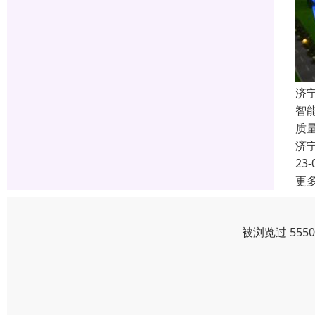
济
智
质
济
23-
更
被浏览过 555