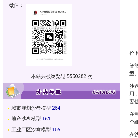
微信：
价 
智
型
本站共被浏览过 5550282 次
沙
用
要
城市规划沙盘模型
264
在
地产沙盘模型
161
个
工业厂区沙盘模型
165
在