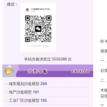
微信：
价 
很
本站共被浏览过 5556388 次
一
石
二
城市规划沙盘模型
264
木
地产沙盘模型
161
花
工业厂区沙盘模型
165
三