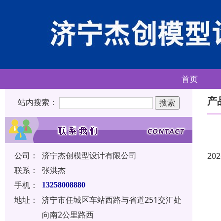
首页
产
站内搜索：
公司：
济宁杰创模型设计有限公司
202
联系：
张洪杰
手机：
13258008880
地址：
济宁市任城区车站西路与省道251交汇处
向南2公里路西