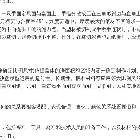
作方案。
，一只手固定尺面与桌面上，手指分散按压在三角形斜边与直角
刀柄要与台面呈45°，力度要适中。厚度较大的纸材不宜追求
能为下面提供正确的施力点。当型材被切割成半断半连状时，不
侧边裁切，避免切缝不平整。此外，在裁切彩色印刷纸板时，应
来确定比例尺寸;依据盘体的净面积和区域内容来确定制作计划
达沙盘模型运用的超前性、长期性。根本材料可应用等大比例尺
划建立图纸、总图、建筑物平面图或立面图、渲染图，以及实地
之间的关系要相容搭配，表现合理、自然，颜色关系处置要谐和
作，包括资料、工具、材料和技术人员的准备工作，以及材料的
试工作。