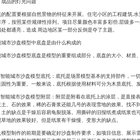
、成品的灯光问题
光的配置要根据自然景物的特征来开展。住宅小区的工程建筑.水
有序，按照某些规律性排列。项目尽量颜色丰富多彩些.层级多
四处都通亮，造成 周边地区某一部分反倒是夺了主题。
能城市沙盘模型中底盘是由什么构成的
能城市沙盘模型底盘是模型的重要组成部分，底盘的大小、材质
：
、 智能城市沙盘模型底托：底托是场景模型基本的支持部件，一
坚固性为重要。一般来说，底托根据使用材料可分为木质底托、
、 智能城市沙盘模型附层：附层是附着在底托上的涂层，是直接
近土、石的效果，稀的石膏浆还能几号的表现雪地的效果。找不
。土的缺点是干燥后容易龟裂脱落。用撕碎的旧报纸煮成纸浆也
现草地的效果较好。但是纸浆有干燥慢、变形大的缺点。
盘模型制作的前期是要确定好沙盘制作要求，如项目信息、展示