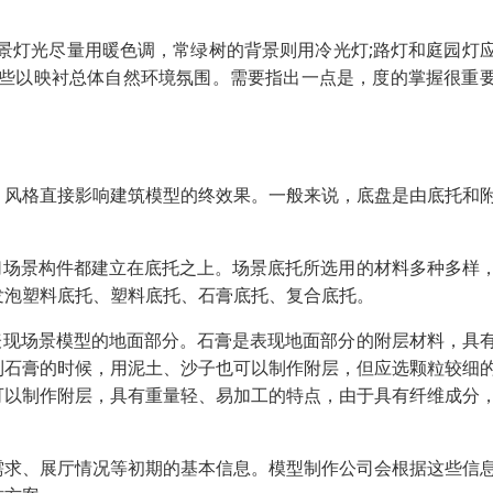
景灯光尽量用暖色调，常绿树的背景则用冷光灯;路灯和庭园灯
一些以映衬总体自然环境氛围。需要指出一点是，度的掌握很重
、风格直接影响建筑模型的终效果。一般来说，底盘是由底托和
切场景构件都建立在底托之上。场景底托所选用的材料多种多样
发泡塑料底托、塑料底托、石膏底托、复合底托。
表现场景模型的地面部分。石膏是表现地面部分的附层材料，具
到石膏的时候，用泥土、沙子也可以制作附层，但应选颗粒较细
可以制作附层，具有重量轻、易加工的特点，由于具有纤维成分
需求、展厅情况等初期的基本信息。模型制作公司会根据这些信