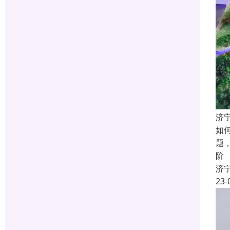
济
如
题
阶
济
23-