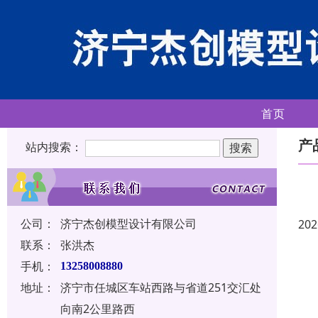
首页
产
站内搜索：
公司：
济宁杰创模型设计有限公司
202
联系：
张洪杰
手机：
13258008880
地址：
济宁市任城区车站西路与省道251交汇处
向南2公里路西