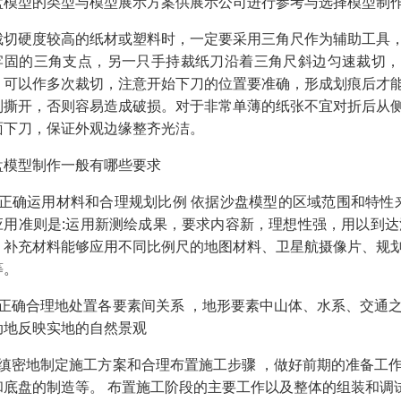
盘模型的类型与模型展示方案供展示公司进行参考与选择模型制
裁切硬度较高的纸材或塑料时，一定要采用三角尺作为辅助工具
牢固的三角支点，另一只手持裁纸刀沿着三角尺斜边匀速裁切，
，可以作多次裁切，注意开始下刀的位置要准确，形成划痕后才
制撕开，否则容易造成破损。对于非常单薄的纸张不宜对折后从
面下刀，保证外观边缘整齐光洁。
盘模型制作一般有哪些要求
、正确运用材料和合理规划比例 依据沙盘模型的区域范围和特性
应用准则是:运用新测绘成果，要求内容新，理想性强，用以到
，补充材料能够应用不同比例尺的地图材料、卫星航摄像片、规
等。
、正确合理地处置各要素间关系 ，地形要素中山体、水系、交通
动地反映实地的自然景观
、缜密地制定施工方案和合理布置施工步骤 ，做好前期的准备工
和底盘的制造等。 布置施工阶段的主要工作以及整体的组装和调