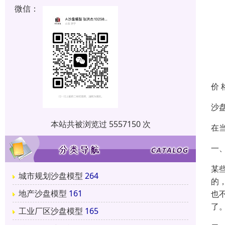
微信：
价 
沙
本站共被浏览过 5557150 次
在
一
某
城市规划沙盘模型
264
的
地产沙盘模型
161
也
了
工业厂区沙盘模型
165