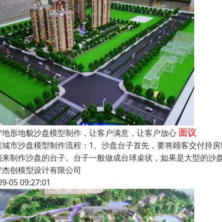
面议
宁地形地貌沙盘模型制作，让客户满意，让客户放心
慧城市沙盘模型制作流程：1、沙盘台子首先，要将顾客交付持
例来制作沙盘的台子。台子一般做成台球桌状，如果是大型的沙盘
宁杰创模型设计有限公司
09-05 09:27:01