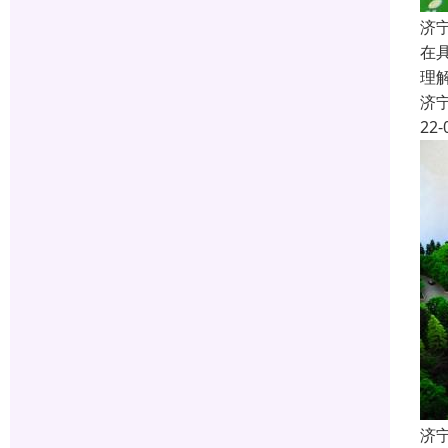
济
在
理
济
22-
济