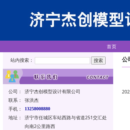
首页
公
站内搜索：
公司：
济宁杰创模型设计有限公司
202
联系：
张洪杰
手机：
13258008880
地址：
济宁市任城区车站西路与省道251交汇处
向南2公里路西