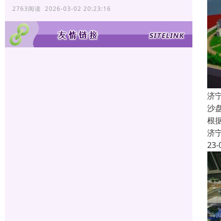
2763阅读 2026-03-02 20:23:16
济
沙
根
济
23-