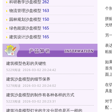
科研教学沙盘模型
262
个
物流管理沙盘模型
163
拼
园林规划沙盘模型
150
光
绿色能源沙盘模型
165
另
建筑设计沙盘模型
165
表
粘
如
建筑模型色彩的关键性
首
5229阅读 2026-03-02 20:24:42
面
建筑沙盘模型的细节保养
在
5278阅读 2026-03-02 20:24:02
具
建筑沙盘模型的制作有各种各样的方式
对
5223阅读 2026-03-02 20:23:31
配
建筑沙盘模型灯光的主次分层也是不一样的