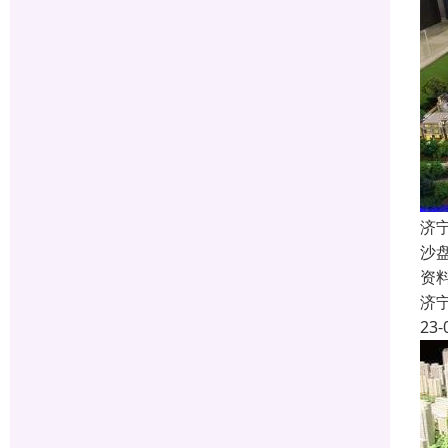
济
沙
资
济
23-