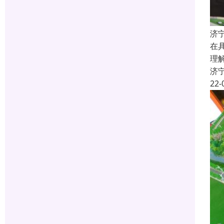
济
在
理
济
22-