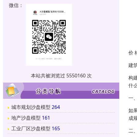
微信：
价 
建
本站共被浏览过 5550160 次
构
什
一
城市规划沙盘模型
264
如
地产沙盘模型
161
成
工业厂区沙盘模型
165
二