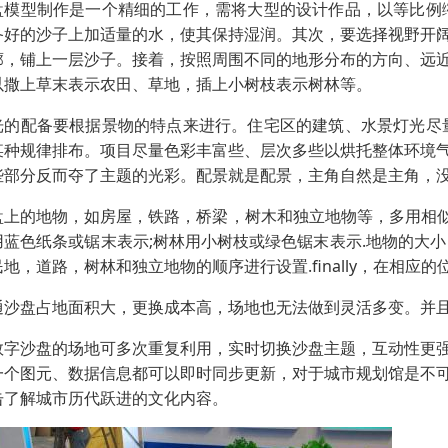
盘模型制作是一个精细的工作，需将大型的设计作品，以等比例
备好的沙子上加适量的水，使其保持湿润。其次，要选择视野开
廓，铺上一层沙子。接着，按照周围不同的地形分布的方向、远
以撒上草末表示农田、草地，插上小树枝表示树林等。
光的配备要根据景物的特点来进行。住宅区的建筑、水景灯光尽
某种规律排布。项目尽量色彩丰富些、层次多些以烘托整体环境
些部分反而夺了主题的光彩。配景就是配景，主角自然是主角，
盘上的地物，如房屋，铁路，桥梁，树木和独立地物等，多用相似
用蓝色纸条或锯末表示;树林用小树枝或绿色锯末表示.地物的大
民地，道路，树林和独立地物的顺序进行设置.finally，在相
通沙盘占地面积大，更换成本高，场地也无法做到灵活多变。并
数字沙盘的场地可多次重复利用，实时切换沙盘主题，互动性更
一个图元、数据信息都可以即时同步更新，对于城市规划馆是不
击了解城市历代跃进的文化内容。