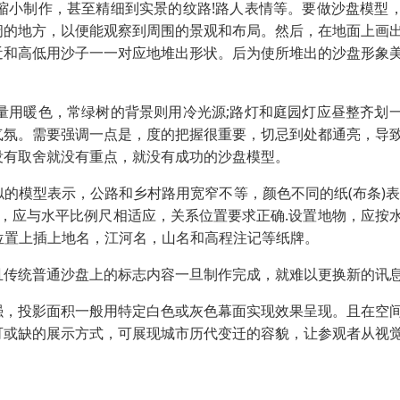
缩小制作，甚至精细到实景的纹路!路人表情等。要做沙盘模型
阔的地方，以便能观察到周围的景观和布局。然后，在地面上画
近和高低用沙子一一对应地堆出形状。后为使所堆出的沙盘形象
量用暖色，常绿树的背景则用冷光源;路灯和庭园灯应昼整齐划
气氛。需要强调一点是，度的把握很重要，切忌到处都通亮，导
没有取舍就没有重点，就没有成功的沙盘模型。
的模型表示，公路和乡村路用宽窄不等，颜色不同的纸(布条)表
小，应与水平比例尺相适应，关系位置要求正确.设置地物，应按
应的位置上插上地名，江河名，山名和高程注记等纸牌。
且传统普通沙盘上的标志内容一旦制作完成，就难以更换新的讯
强，投影面积一般用特定白色或灰色幕面实现效果呈现。且在空
可或缺的展示方式，可展现城市历代变迁的容貌，让参观者从视