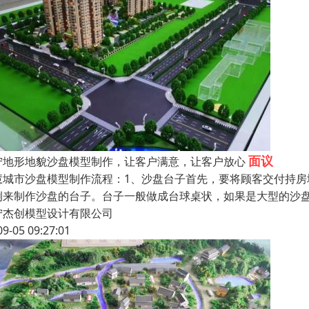
面议
宁地形地貌沙盘模型制作，让客户满意，让客户放心
慧城市沙盘模型制作流程：1、沙盘台子首先，要将顾客交付持
例来制作沙盘的台子。台子一般做成台球桌状，如果是大型的沙盘
宁杰创模型设计有限公司
09-05 09:27:01