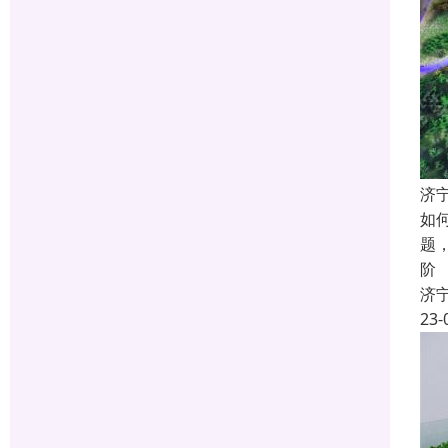
济
如
题
阶
济
23-