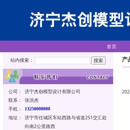
首页
产
站内搜索：
公司：
济宁杰创模型设计有限公司
202
联系：
张洪杰
手机：
13258008880
地址：
济宁市任城区车站西路与省道251交汇处
向南2公里路西