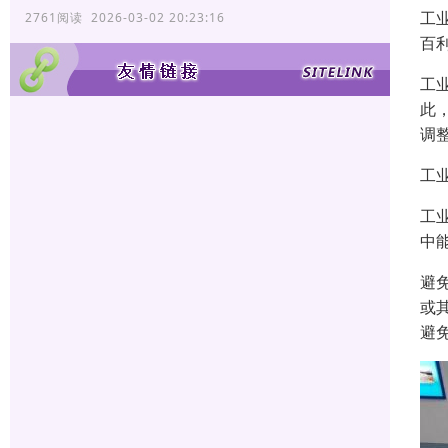
工
2761阅读 2026-03-02 20:23:16
百
工
此
调
工
工
中
避
或
避