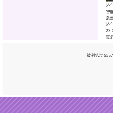
济
智
质
济
23-
更
被浏览过 555