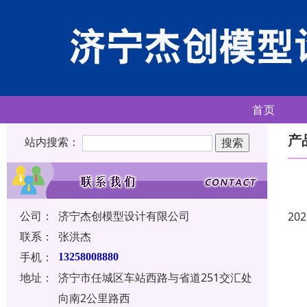
首页
产
站内搜索：
公司：
济宁杰创模型设计有限公司
202
联系：
张洪杰
手机：
13258008880
地址：
济宁市任城区车站西路与省道251交汇处
向南2公里路西