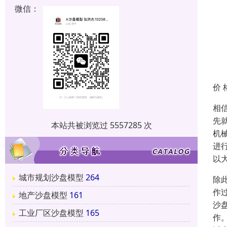
微信：
价 
相
先
本站共被浏览过 5557285 次
机
进
以
城市规划沙盘模型
264
除
作
地产沙盘模型
161
沙
工业厂区沙盘模型
165
作