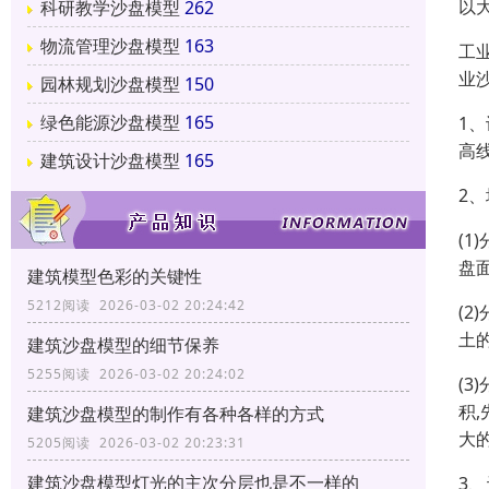
以
科研教学沙盘模型
262
物流管理沙盘模型
163
工
业
园林规划沙盘模型
150
绿色能源沙盘模型
165
1
高
建筑设计沙盘模型
165
2
(
盘面
建筑模型色彩的关键性
5212阅读 2026-03-02 20:24:42
(
土的
建筑沙盘模型的细节保养
5255阅读 2026-03-02 20:24:02
(
积
建筑沙盘模型的制作有各种各样的方式
大
5205阅读 2026-03-02 20:23:31
建筑沙盘模型灯光的主次分层也是不一样的
3