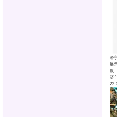
济
展
度
济
22-