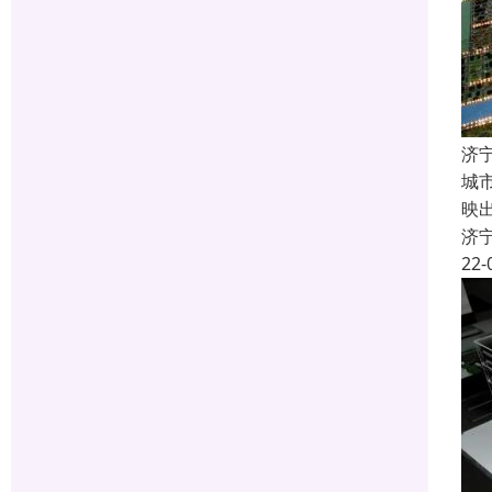
济
城
映
济
22-