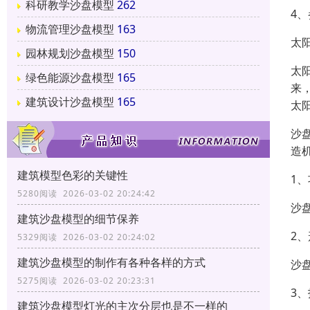
科研教学沙盘模型
262
4
物流管理沙盘模型
163
太
园林规划沙盘模型
150
太
绿色能源沙盘模型
165
来
建筑设计沙盘模型
165
太
沙
造
建筑模型色彩的关键性
1
5280阅读 2026-03-02 20:24:42
沙
建筑沙盘模型的细节保养
2
5329阅读 2026-03-02 20:24:02
建筑沙盘模型的制作有各种各样的方式
沙
5275阅读 2026-03-02 20:23:31
3
建筑沙盘模型灯光的主次分层也是不一样的