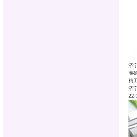
济
准
精
济
22-