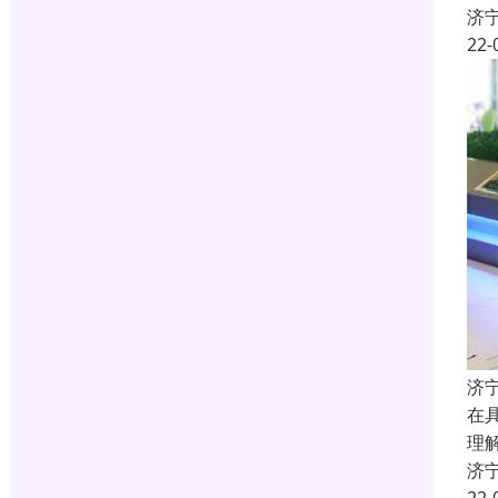
济
22-
济
在
理
济