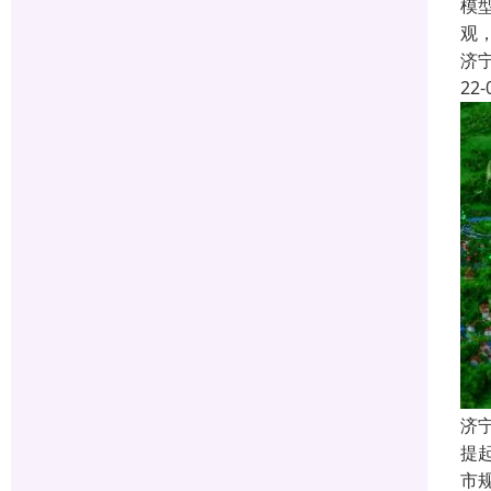
模
观
济
22-
济
提
市