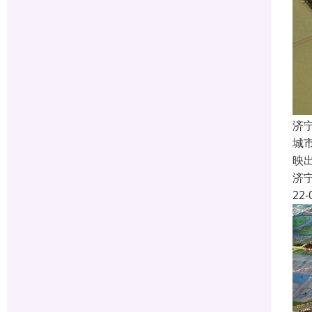
济
城
映
济
22-