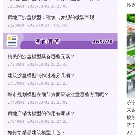
沙
5232阅读 2026-03-02 20:23:00
房地产沙盘模型：建筑与梦想的微观呈现
9226阅读 2025-10-21 11:55:49
精美的沙盘模型具备哪些元素？
2784阅读 2026-03-02 20:25:46
建筑沙盘模型制作过程分几项？
2757阅读 2026-03-02 20:25:25
城市规划模型在细节方面应该注意哪些方面呢？
济
2745阅读 2026-03-02 20:25:02
来
房地产销售模型的作用有哪些？
规
2791阅读 2026-03-02 20:24:20
济
如何给精品建筑模型上色？
22-