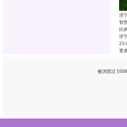
济
智
比
济
23-
更
被浏览过 556