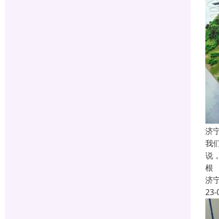
济
我
说
根
济
23-