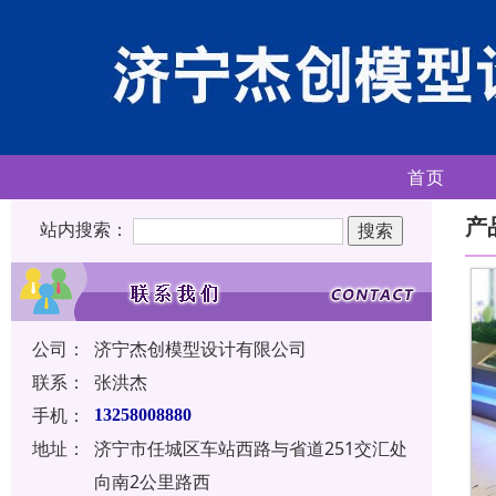
首页
产
站内搜索：
公司：
济宁杰创模型设计有限公司
联系：
张洪杰
手机：
13258008880
地址：
济宁市任城区车站西路与省道251交汇处
向南2公里路西